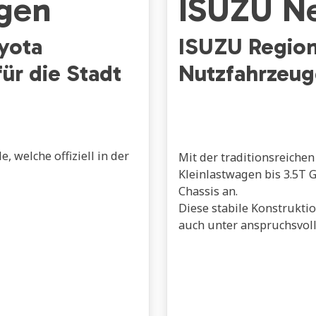
gen
ISUZU N
yota
ISUZU Region
ür die Stadt
Nutzfahrzeug
 welche offiziell in der
Mit der traditionsreiche
Kleinlastwagen bis 3.5T 
Chassis an.
Diese stabile Konstrukti
auch unter anspruchsvol