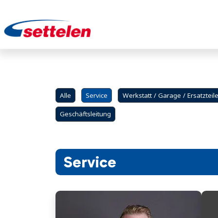
Alle
Service
Werkstatt / Garage / Ersatzteil
Geschäftsleitung
Service