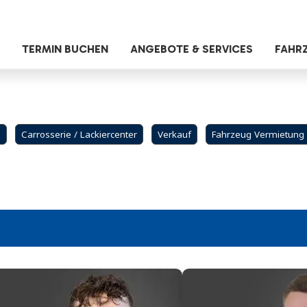
TERMIN BUCHEN
ANGEBOTE & SERVICES
FAHR
e
Carrosserie / Lackiercenter
Verkauf
Fahrzeug Vermietung