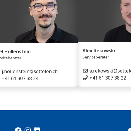
Alex Rekowski
el Hollenstein
Serviceberater
rviceberater
a.rekowski@settel
j.hollenstein@settelen.ch
+41 61 307 38 22
+41 61 307 38 24